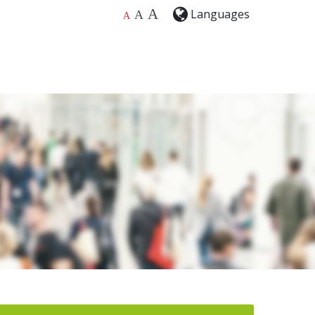
A
Languages
A
A