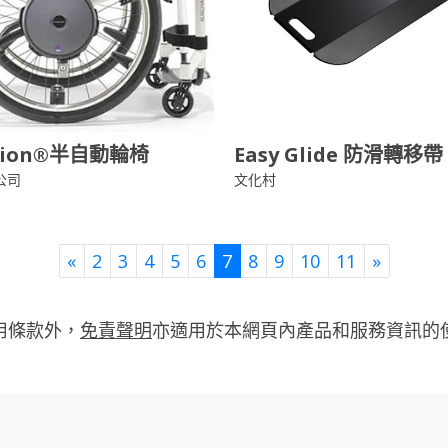
tion®半自動輪椅
Easy Glide 防滑轉移帶
公司
文化村
Previous
Next
«
2
3
4
5
6
7
8
9
10
11
»
用條款外，
免責聲明
亦適用於本網頁內產品和服務資訊的