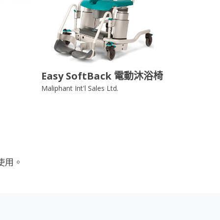
Easy SoftBack 電動沐浴椅
Maliphant Int'l Sales Ltd.
使用。