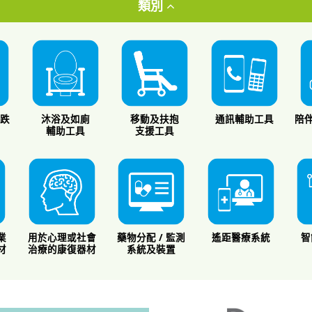
類別
防跌
沐浴及如廁
移動及扶抱
通訊輔助工具
陪伴
統
輔助工具
支援工具
業
用於心理或社會
藥物分配 / 監測
遙距醫療系統
智
材
治療的康復器材
系統及裝置