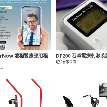
orNow 遠程醫療應用程
DP200 吞嚥電療刺激系
翹弦有限公司
ow