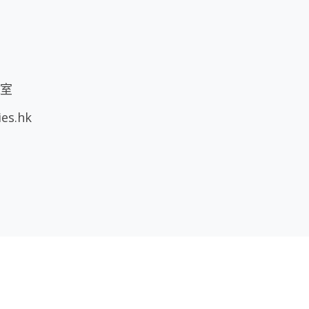
A室
ies.hk