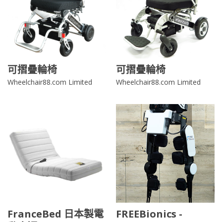
可摺疊輪椅
可摺疊輪椅
Wheelchair88.com Limited
Wheelchair88.com Limited
FranceBed 日本製電
FREEBionics -