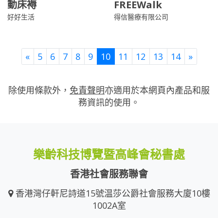
動床褥
FREEWalk
好好生活
得信醫療有限公司
Previous
Next
«
5
6
7
8
9
10
11
12
13
14
»
除使用條款外，
免責聲明
亦適用於本網頁內產品和服
務資訊的使用。
樂齡科技博覽暨高峰會秘書處
香港社會服務聯會
香港灣仔軒尼詩道15號温莎公爵社會服務大廈10樓
1002A室