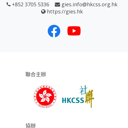
+852 3705 5336
gies.info@hkcss.org.hk
https://gies.hk
聯合主辦
協辦