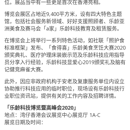
位。展品当中有一些更是首次在香港亮相。
博览会展区占地近9,400平方米，设有四大特色主题
馆，包括社会服务新领域、好好支援照顾者、乐龄亚
洲美食及赛马会「a家」乐龄科技教育及租赁服务。
在博览会上将举行一系列特色活动，如社联「照护食
标准框架」发布、「食得喜」乐龄美食烹饪大赛2020
颁奖典礼、医疗护理床装嵌示范及乐龄科技应用指导
员分享入行经验，乐龄科技显爱心2019颁奖礼及脑有
记健竞麻雀大赛。
此外，因应非政府机构于安老及复康服务单位内设立
协助推行科技应用的临时职位，现场设有乐龄科技行
业职位资讯站，提供有关的工作内容及招聘详情。
「乐龄科技博览暨高峰会2020」
地点：湾仔香港会议展览中心展览厅 1A-C
展览日期及时间：