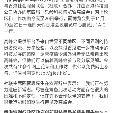
与香港社会服务联会（社联）合办，并由香港科技园
公司协办的第四届「乐龄科技博览暨高峰会」网上论
坛和工作坊由今天至20日举行，而博览会则于11月
19至22日一连四天假香港会议展览中心展览厅1A-C
举行。
高峰会提供平台予来自世界不同地区、不同界别的持
份者交流、分享经验，以及探讨香港进一步推动乐龄
科技发展的策略。尽管疫情令海外讲者无法亲自出席
高峰会，但他们可以借着高峰会参与及分享见解。今
次共有10多个网上论坛和工作坊，供公众免费网上参
与，详情可浏览
http://gies.hk/
。
社联主席陈智思先生
在欢迎辞中表示：「我们正在努
力适应新常态。尽管在筹备此次活动方面存在很大的
困难和不确定性，但在许多合作伙伴的支持下，我们
很幸运能够如期举行博览及高峰会。」
香港特别行政区政府创新科技局局长薛永恒先生
在高