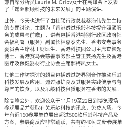
兼首席分析员Laurie M. Orlov女士在高峰会上发表
了「遥距照顾科技的未来发展」的主题演讲。
此外，今天也进行了由社联行政总裁蔡海伟先生主持
的专题讨论，主题为「香港透过乐龄科技提升照顾服
务的成果与前瞻」，讲者包括香港特别行政区政府社
会福利署（服务）副署长林嘉泰先生、香港安老事务
委员会主席林正财医生、香港科技园公司主席查毅超
博士、香港赛马会慈善事务部主管王兼扬先生及香港
医疗及保健器材行业协会主席郝梅凤女士。
其他工作坊探讨的题目包括透过跨界别合作推动乐龄
科技发展及应用、透过照护食及其服务实践健康与有
尊严的饮食，以及乐龄科技租赁服务在香港的发展。
除高峰会外，欢迎公众于11月19至22日到博览现场
参观展品并获取有关乐龄科技的讯息，免费入场。今
年有近160参展单位展出超过500款乐龄科技产品及
方案，参展商反应非常踊跃，共有约40间是新参展单