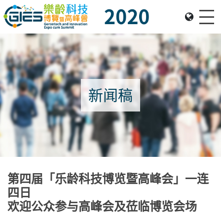
Me
Date: Expo: 21-24 Nov 2020, Summit: 20 Nov 2020, Venue: Hall 1A-C, HKCEC
新闻稿
第四届「乐龄科技博览暨高峰会」一连
四日
欢迎公众参与高峰会及莅临博览会场