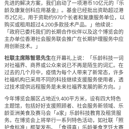
先进的解决方案，我们启动了一项港币10亿元的『乐
龄及康复创科应用基金』。基金已经批出资助超过港
币2亿元，用于资助约970个长者和复康服务单位，以
购买或租用超过4,200多款技术产品。」他续说：
「政府已委托我们的长期合作伙伴以及这个博览会的
主办单位香港社会服务联会推广在长期护理服务中应
用创新技术。」
社联主席陈智思先生
在开幕礼上说：「乐龄科技一词
对社福界、商界或公众来说已不再是陌生的词汇。在
过去的几个月中，疫情为每个人带来了新常态，许多
社福机构已采用不同的科技继续支援服务使用者，透
过技术提供远程服务是未来社福界发展的新方向。」
今年博览会展区占地近9,400平方米，设有四大特色
主题馆，包括好好支援照顾者、社会服务新领域、乐
龄亚洲美食及赛马会「a家」乐龄科技教育及租赁服
务。在博览会上将举行一系列特色活动，如社联「照
护食标准」框架发布、「食得喜」乐龄美食烹饪大赛