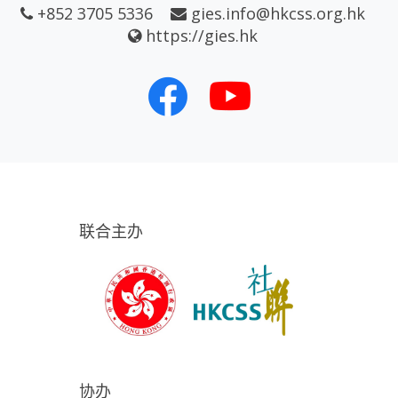
+852 3705 5336
gies.info@hkcss.org.hk
https://gies.hk
联合主办
协办