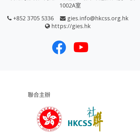
1002A室
+852 3705 5336
gies.info@hkcss.org.hk
https://gies.hk
聯合主辦