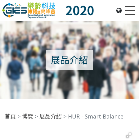
Me
Date: Expo: 21-24 Nov 2020, Summit: 20 Nov 2020, Venue: Hall 1A-C, HKCEC
展品介紹
首頁
博覽
展品介紹
HUR - Smart Balance