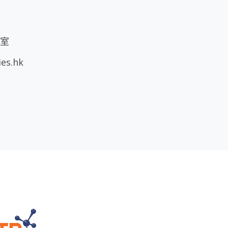
A室
ies.hk