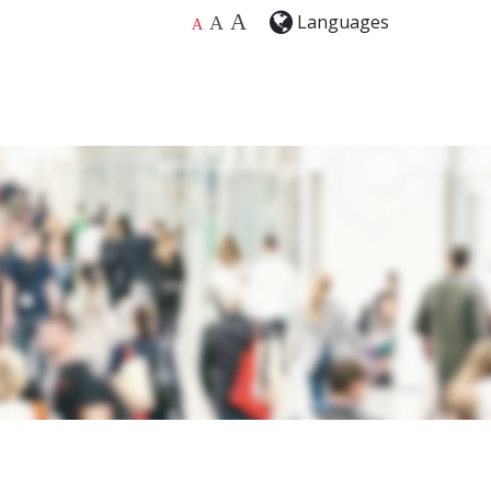
A
Languages
A
A