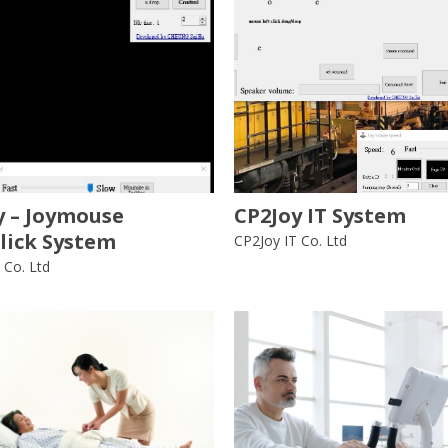
y – Joymouse
CP2Joy IT System
lick System
CP2Joy IT Co. Ltd
 Co. Ltd