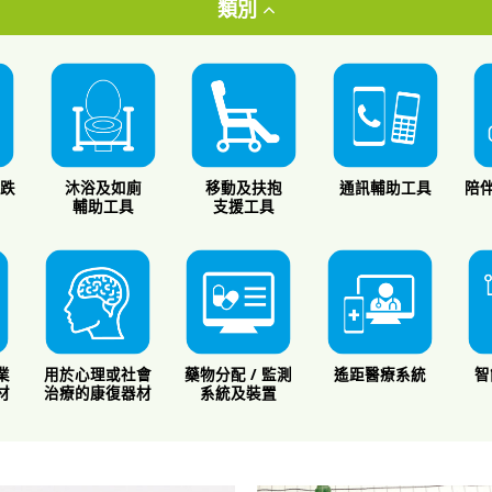
類別
防跌
沐浴及如廁
移動及扶抱
通訊輔助工具
陪伴
統
輔助工具
支援工具
業
用於心理或社會
藥物分配 / 監測
遙距醫療系統
智
材
治療的康復器材
系統及裝置