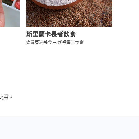
斯里蘭卡長者飲食
樂齡亞洲美食 ─ 新福事工協會
使用。