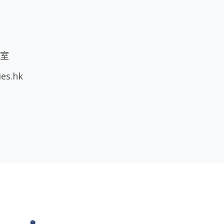
A室
ies.hk