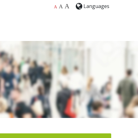
A
Languages
A
A