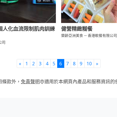
fi 個人化血流限制肌肉訓練
健營精緻糊餐
樂齡亞洲美食 ─ 香港軟餐有限公司
公司
Previous
Next
«
1
2
3
4
5
6
7
8
9
10
»
用條款外，
免責聲明
亦適用於本網頁內產品和服務資訊的